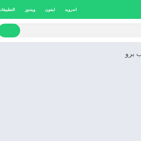
اندرويد
ايفون
ويندوز
التطبيقات 
 برو