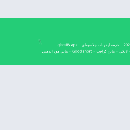
حزمه ايقونات جلاسيفاي
glassify apk
لايكي
ماين كرافت
Good short
هابي مود الذهبي