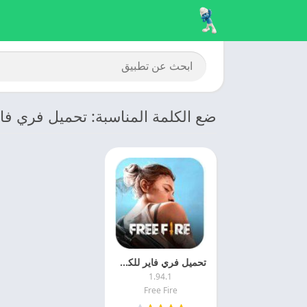
ضع الكلمة المناسبة: تحميل فري فاير
تحميل فري فاير للكمييوتر 2025 Free Fire PC اخر اصدار
1.94.1
Free Fire