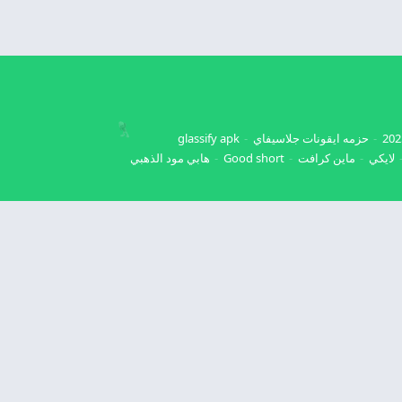
حزمه ايقونات جلاسيفاي
glassify apk
لايكي
ماين كرافت
Good short
هابي مود الذهبي