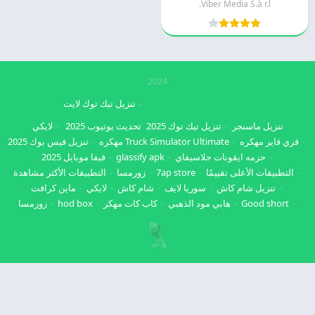
Viber Media S.à r.l.
2024
تنزيل تيك توك لايت
تنزيل ماسنجر
تنزيل تيك توك 2025
تحديث يوتيوب 2025
لايكي
فري فاير مهكره
Truck Simulator Ultimate مهكره
تنزيل فيس بوك 2025
حزمه ايقونات جلاسيفاي
glassify apk
فيفا موبايل 2025
التطبيقات الأعلى تقييمًا
7ap store
زورمسا
التطبيقات الأكثر مشاهدة
تنزيل شام كاش
سوريا لايف
شام كاش
لايكي
ماين كرافت
Good short
هابي مود الذهبي
كاب كات مهكر
hod box
زورمسا