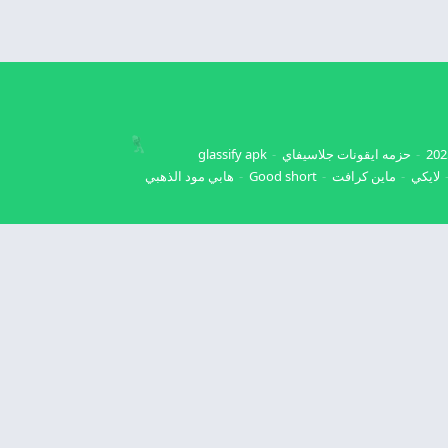
حزمه ايقونات جلاسيفاي
glassify apk
لايكي
ماين كرافت
Good short
هابي مود الذهبي