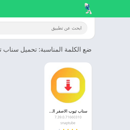
ضع الكلمة المناسبة: تحميل سناب تيوب
سناب تيوب الاصفر القديم 2026 Snaptube APK اخر اصدار مجانا
7.39.0.71660310
snaptube