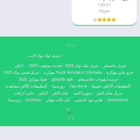
1.89.0.1
Skype
2024
تنزيل تيك توك لايت
تنزيل ماسنجر
تنزيل تيك توك 2025
تحديث يوتيوب 2025
لايكي
فري فاير مهكره
Truck Simulator Ultimate مهكره
تنزيل فيس بوك 2025
حزمه ايقونات جلاسيفاي
glassify apk
فيفا موبايل 2025
التطبيقات الأعلى تقييمًا
7ap store
زورمسا
التطبيقات الأكثر مشاهدة
تنزيل شام كاش
سوريا لايف
شام كاش
لايكي
ماين كرافت
Good short
هابي مود الذهبي
كاب كات مهكر
hod box
زورمسا