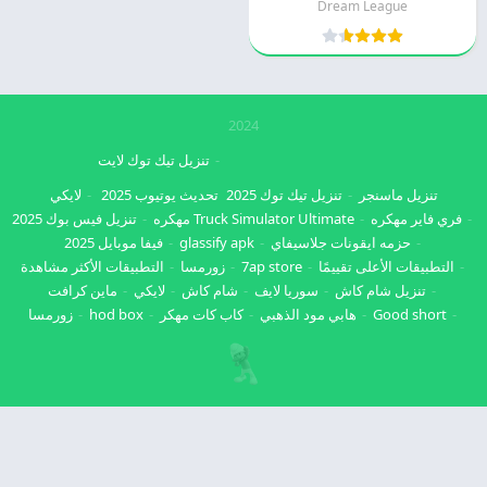
Dream League
2024
تنزيل تيك توك لايت
تنزيل ماسنجر
تنزيل تيك توك 2025
تحديث يوتيوب 2025
لايكي
فري فاير مهكره
Truck Simulator Ultimate مهكره
تنزيل فيس بوك 2025
حزمه ايقونات جلاسيفاي
glassify apk
فيفا موبايل 2025
التطبيقات الأعلى تقييمًا
7ap store
زورمسا
التطبيقات الأكثر مشاهدة
تنزيل شام كاش
سوريا لايف
شام كاش
لايكي
ماين كرافت
Good short
هابي مود الذهبي
كاب كات مهكر
hod box
زورمسا