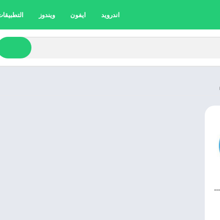
اندرويد
ايفون
ويندوز
التطبيقات 
تنزيل تليجرام 2025 Telegram APK اخر اصدار مجانا 11.9.0