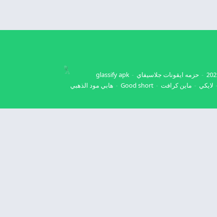
حزمه ايقونات جلاسيفاي
glassify apk
لايكي
ماين كرافت
Good short
هابي مود الذهبي