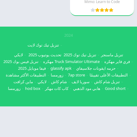
Mimo: Learn to Code
2024
تنزيل تيك توك لايت
تنزيل ماسنجر
تنزيل تيك توك 2025
تحديث يوتيوب 2025
لايكي
فري فاير مهكره
Truck Simulator Ultimate مهكره
تنزيل فيس بوك 2025
حزمه ايقونات جلاسيفاي
glassify apk
فيفا موبايل 2025
التطبيقات الأعلى تقييمًا
7ap store
زورمسا
التطبيقات الأكثر مشاهدة
تنزيل شام كاش
سوريا لايف
شام كاش
لايكي
ماين كرافت
Good short
هابي مود الذهبي
كاب كات مهكر
hod box
زورمسا