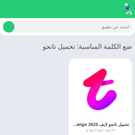
ضع الكلمة المناسبة: تحميل تانجو
تحميل تانجو لايف 2025 Tango مهكر اخر اصدار مجانا
8.94.1744116577