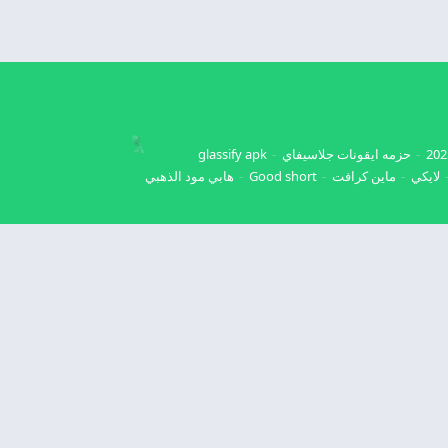
حزمه ايقونات جلاسيفاي
glassify apk
لايكي
ماين كرافت
Good short
هابي مود الذهبي