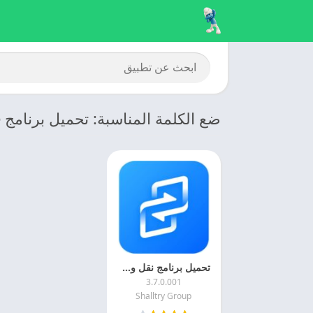
ضع الكلمة المناسبة: تحميل برنامج XShare للكمبيوتر
تحميل برنامج نقل ومشاركه الملفات 2026 XShare مهكر للاندرويد
3.7.0.001
Shalltry Group