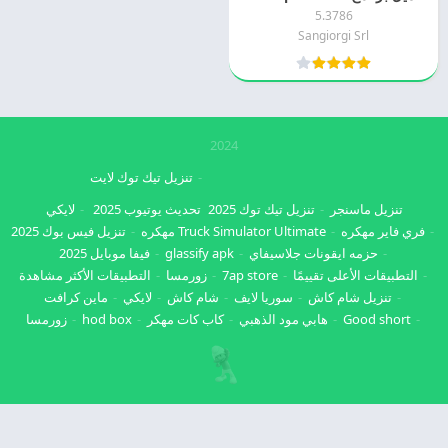
5.3786
Sangiorgi Srl
2024
تنزيل تيك توك لايت
تنزيل ماسنجر
تنزيل تيك توك 2025
تحديث يوتيوب 2025
لايكي
فري فاير مهكره
Truck Simulator Ultimate مهكره
تنزيل فيس بوك 2025
حزمه ايقونات جلاسيفاي
glassify apk
فيفا موبايل 2025
التطبيقات الأعلى تقييمًا
7ap store
زورمسا
التطبيقات الأكثر مشاهدة
تنزيل شام كاش
سوريا لايف
شام كاش
لايكي
ماين كرافت
Good short
هابي مود الذهبي
كاب كات مهكر
hod box
زورمسا