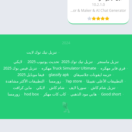
10.2.1.0
VIDEOSHOW Video Editor & Maker & AI Chat Generator
2024
تنزيل تيك توك لايت
تنزيل ماسنجر
تنزيل تيك توك 2025
تحديث يوتيوب 2025
لايكي
فري فاير مهكره
Truck Simulator Ultimate مهكره
تنزيل فيس بوك 2025
حزمه ايقونات جلاسيفاي
glassify apk
فيفا موبايل 2025
التطبيقات الأعلى تقييمًا
7ap store
زورمسا
التطبيقات الأكثر مشاهدة
تنزيل شام كاش
سوريا لايف
شام كاش
لايكي
ماين كرافت
Good short
هابي مود الذهبي
كاب كات مهكر
hod box
زورمسا