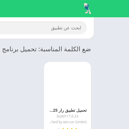
ضع الكلمة المناسبة: تحميل برنامج RAR للايفون
تحميل تطبيق رار 2025 RAR Mod APK برابط مباشر مجانا
6.23.build117
RARLAB (published by win.rar GmbH)