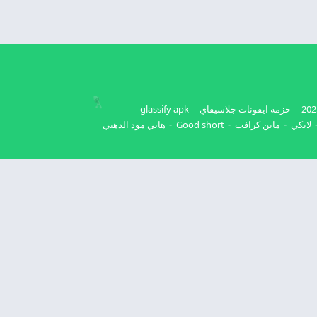
حزمه ايقونات جلاسيفاي
glassify apk
لايكي
ماين كرافت
Good short
هابي مود الذهبي