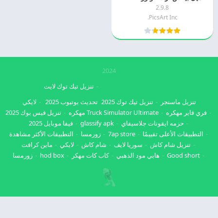
2.9.8
PicsArt Inc.
2024
تنزيل تيك توك لايت
تنزيل ماسنجر
تنزيل تيك توك 2025
تحديث يوتيوب 2025
لايكي
فري فاير مهكره
Truck Simulator Ultimate مهكره
تنزيل فيس بوك 2025
حزمه ايقونات جلاسيفاي
glassify apk
فيفا موبايل 2025
التطبيقات الأعلى تقييمًا
7ap store
زورمسا
التطبيقات الأكثر مشاهدة
تنزيل شام كاش
سوريا لايف
شام كاش
لايكي
ماين كرافت
Good short
هابي مود الذهبي
كاب كات مهكر
hod box
زورمسا