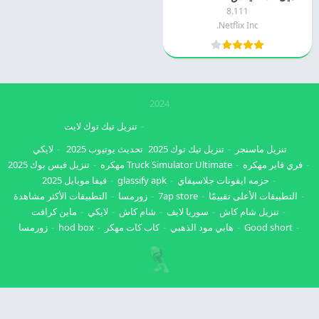
8.111
Netflix Inc.
2024
تنزيل تيك توك لايت
تنزيل ماسنجر
تنزيل تيك توك 2025
تحديث يوتيوب 2025
لايكي
فري فاير مهكره
Truck Simulator Ultimate مهكره
تنزيل فيس بوك 2025
حزمه ايقونات جلاسيفاي
glassify apk
فيفا موبايل 2025
التطبيقات الأعلى تقييمًا
7ap store
زورمسا
التطبيقات الأكثر مشاهدة
تنزيل شام كاش
سوريا لايف
شام كاش
لايكي
ماين كرافت
Good short
هابي مود الذهبي
كاب كات مهكر
hod box
زورمسا