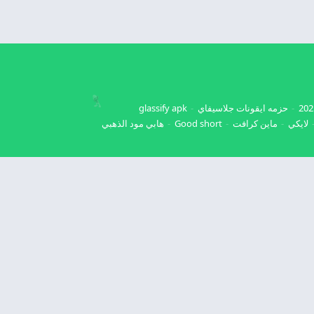
حزمه ايقونات جلاسيفاي
glassify apk
لايكي
ماين كرافت
Good short
هابي مود الذهبي