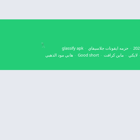
حزمه ايقونات جلاسيفاي
glassify apk
لايكي
ماين كرافت
Good short
هابي مود الذهبي