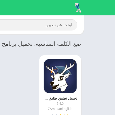
ضع الكلمة المناسبة: تحميل برنامج 
تحميل تطبيق طليق مهكر 2025 Taleek اخر اصدار مجانا
5.4.0
ZAmircanEnglish