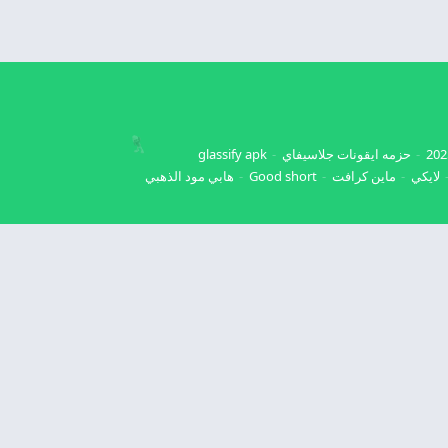
حزمه ايقونات جلاسيفاي
glassify apk
لايكي
ماين كرافت
Good short
هابي مود الذهبي