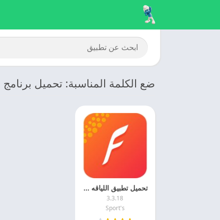
ضع الكلمة المناسبة: تحميل برنامج ا
تحميل تطبيق اللياقه البدنيه 2026 VeryFitPro مهكر للاندرويد
3.3.18
Sport's