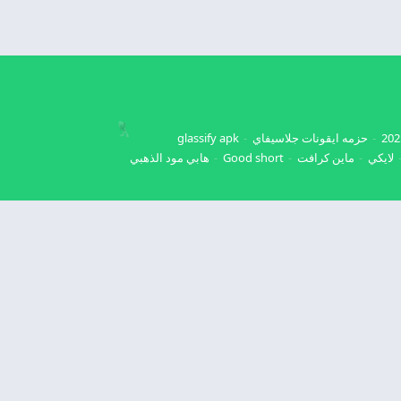
حزمه ايقونات جلاسيفاي
glassify apk
لايكي
ماين كرافت
Good short
هابي مود الذهبي