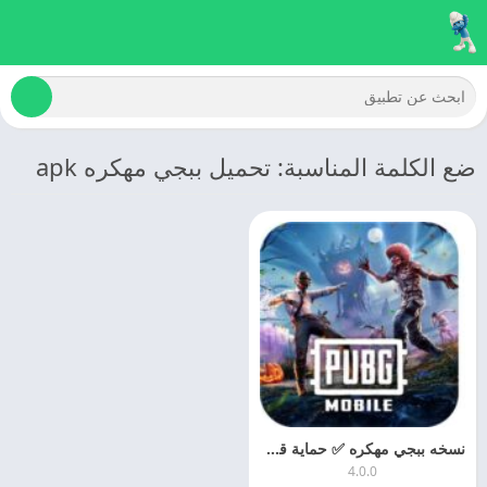
ضع الكلمة المناسبة: تحميل ببجي مهكره apk
نسخه ببجي مهكره ✅ حماية قويه من ١٠ سنوات ✅ مميزات نسخه 🔥👇🏻 – للاندرويد مجانا
4.0.0