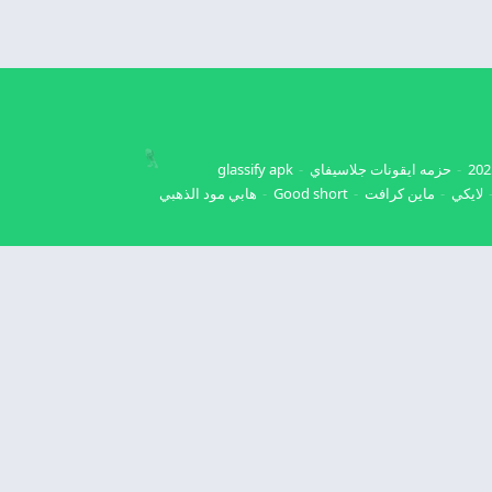
حزمه ايقونات جلاسيفاي
glassify apk
لايكي
ماين كرافت
Good short
هابي مود الذهبي