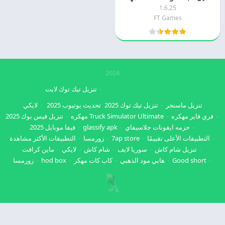
1.6.25
FT Games
2024
تنزيل تيك توك لايت
تنزيل ماسنجر
تنزيل تيك توك 2025
تحديث يوتيوب 2025
لايكي
فري فاير مهكره
Truck Simulator Ultimate مهكره
تنزيل فيس بوك 2025
حزمه ايقونات جلاسيفاي
glassify apk
فيفا موبايل 2025
التطبيقات الأعلى تقييمًا
7ap store
زورمسا
التطبيقات الأكثر مشاهدة
تنزيل شام كاش
سوريا لايف
شام كاش
لايكي
ماين كرافت
Good short
هابي مود الذهبي
كاب كات مهكر
hod box
زورمسا