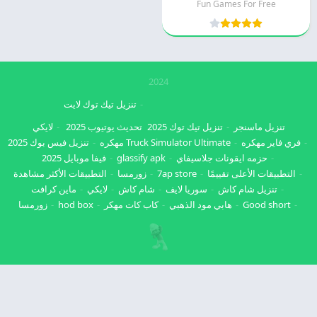
Fun Games For Free
2024
تنزيل تيك توك لايت
تنزيل ماسنجر
تنزيل تيك توك 2025
تحديث يوتيوب 2025
لايكي
فري فاير مهكره
Truck Simulator Ultimate مهكره
تنزيل فيس بوك 2025
حزمه ايقونات جلاسيفاي
glassify apk
فيفا موبايل 2025
التطبيقات الأعلى تقييمًا
7ap store
زورمسا
التطبيقات الأكثر مشاهدة
تنزيل شام كاش
سوريا لايف
شام كاش
لايكي
ماين كرافت
Good short
هابي مود الذهبي
كاب كات مهكر
hod box
زورمسا