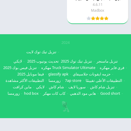
4.6.11
Madbox
2024
تنزيل تيك توك لايت
تنزيل ماسنجر
تنزيل تيك توك 2025
تحديث يوتيوب 2025
لايكي
فري فاير مهكره
Truck Simulator Ultimate مهكره
تنزيل فيس بوك 2025
حزمه ايقونات جلاسيفاي
glassify apk
فيفا موبايل 2025
التطبيقات الأعلى تقييمًا
7ap store
زورمسا
التطبيقات الأكثر مشاهدة
تنزيل شام كاش
سوريا لايف
شام كاش
لايكي
ماين كرافت
Good short
هابي مود الذهبي
كاب كات مهكر
hod box
زورمسا