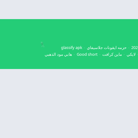
حزمه ايقونات جلاسيفاي
glassify apk
لايكي
ماين كرافت
Good short
هابي مود الذهبي