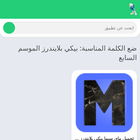
ضع الكلمة المناسبة: بيكي بلايندرز الموسم
السابع
تحميل ماي سيما بيكي بلايندرز 2025 My Cima Peaky Blinders مجانا