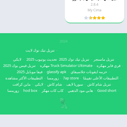
2.8.4
My Cima
2024
تنزيل تيك توك لايت
تنزيل ماسنجر
تنزيل تيك توك 2025
تحديث يوتيوب 2025
لايكي
فري فاير مهكره
Truck Simulator Ultimate مهكره
تنزيل فيس بوك 2025
حزمه ايقونات جلاسيفاي
glassify apk
فيفا موبايل 2025
التطبيقات الأعلى تقييمًا
7ap store
زورمسا
التطبيقات الأكثر مشاهدة
تنزيل شام كاش
سوريا لايف
شام كاش
لايكي
ماين كرافت
Good short
هابي مود الذهبي
كاب كات مهكر
hod box
زورمسا