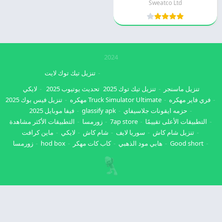
Sweatco Ltd
2024
تنزيل تيك توك لايت
تنزيل ماسنجر
تنزيل تيك توك 2025
تحديث يوتيوب 2025
لايكي
فري فاير مهكره
Truck Simulator Ultimate مهكره
تنزيل فيس بوك 2025
حزمه ايقونات جلاسيفاي
glassify apk
فيفا موبايل 2025
التطبيقات الأعلى تقييمًا
7ap store
زورمسا
التطبيقات الأكثر مشاهدة
تنزيل شام كاش
سوريا لايف
شام كاش
لايكي
ماين كرافت
Good short
هابي مود الذهبي
كاب كات مهكر
hod box
زورمسا