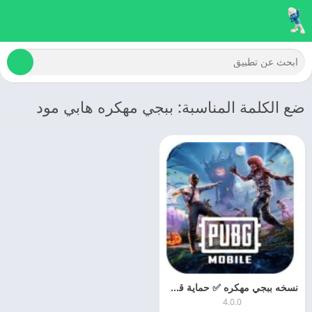
ضع الكلمة المناسبة: ببجي مهكره هابي مود
نسخه ببجي مهكره ✅ حماية قويه من ١٠ سنوات ✅ مميزات نسخه 🔥👇🏻 – للاندرويد مجانا
4.0.0