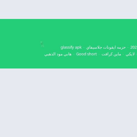
حزمه ايقونات جلاسيفاي
glassify apk
لايكي
ماين كرافت
Good short
هابي مود الذهبي