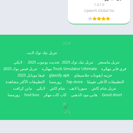
1.61.0
Upwork Global Inc.
2024
تنزيل تيك توك لايت
تنزيل ماسنجر
تنزيل تيك توك 2025
تحديث يوتيوب 2025
لايكي
فري فاير مهكره
Truck Simulator Ultimate مهكره
تنزيل فيس بوك 2025
حزمه ايقونات جلاسيفاي
glassify apk
فيفا موبايل 2025
التطبيقات الأعلى تقييمًا
7ap store
زورمسا
التطبيقات الأكثر مشاهدة
تنزيل شام كاش
سوريا لايف
شام كاش
لايكي
ماين كرافت
Good short
هابي مود الذهبي
كاب كات مهكر
hod box
زورمسا