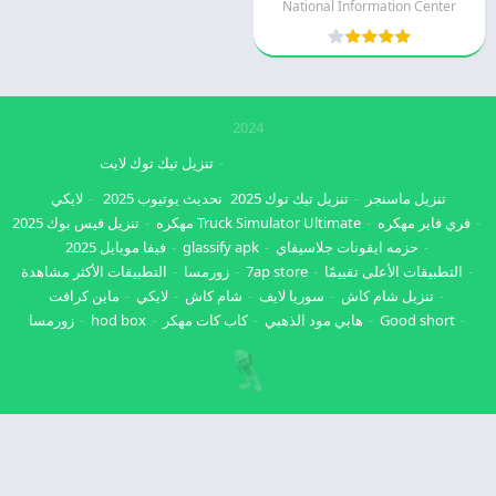
National Information Center
2024
تنزيل تيك توك لايت
تنزيل ماسنجر
تنزيل تيك توك 2025
تحديث يوتيوب 2025
لايكي
فري فاير مهكره
Truck Simulator Ultimate مهكره
تنزيل فيس بوك 2025
حزمه ايقونات جلاسيفاي
glassify apk
فيفا موبايل 2025
التطبيقات الأعلى تقييمًا
7ap store
زورمسا
التطبيقات الأكثر مشاهدة
تنزيل شام كاش
سوريا لايف
شام كاش
لايكي
ماين كرافت
Good short
هابي مود الذهبي
كاب كات مهكر
hod box
زورمسا