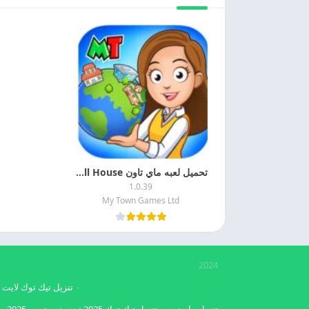
تحميل لعبه ماي تاون My Town World: Mega Doll House مجانا
1.0.39
My Town Games Ltd
2024
تنزيل تيك توك لايت