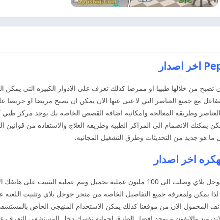
ن تصبح من خلالها طبيبا او ممرضا كذلك تعرف على الادوار الكبيره التي يمكن ال
لتفاعل مع جميع العناصر التي لا غنى عنها الان يمكن ان تصبح مريضا او حريصا ع
العناصر وطريقه المعالجه وامكانيه اضافه القصص الخاصه بك يوجد مركز طبي كام
كن يمكنك الانضمام الى المراكز الطبيه وطريقه العلاج والاستفاده من قوانين
 ما هو جديد من التحديثات وطرق التشغيل المجانيه.
الاستمتاع باللعبه الاكثر تحميلا على جوجل بلاي وصلت الى 100 مليون عمليه تحميل وت
 لذا يمكن ولمعرفه جميع التفاصيل الخاصه من متجر جوجل بلاي وتثبيت اللعبه
اتف المحمول الان من موقعنا كذلك يمكن الاستخدام المنهجي الخاص بالمستشفى
لاندرويد والايفون و يوجد افضل الطرق لحمايه نفسك دخل المستشفى التعرف ع