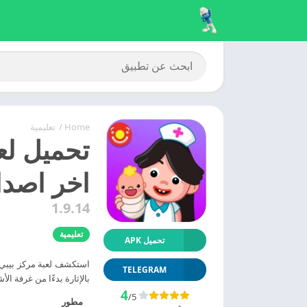
Home
/
تعليمية
اخر اصدا
1.9.14
تعليمية
تحميل APK
استكشف لعبة مركز بيبي
TELEGRAM
بالإثارة بدءًا من غرفة 
4
/5
مطور