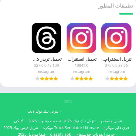
تطبيقات المطور
تنزيل انستقرام 2026 Instagram APK اخر اصدار
تحميل انستقرام للكمبيوتر 2025 Instagram For PC اخر اصدار
تحميل ثريدز 2025 Threads An Instagram App اخر اصدار
327.0.0.48.109
19041.0
375.0.0.38.66
instagram
instagram
instagram
2024
تنزيل تيك توك لايت
تنزيل ماسنجر
تنزيل تيك توك 2025
تحديث يوتيوب 2025
لايكي
فري فاير مهكره
Truck Simulator Ultimate مهكره
تنزيل فيس بوك 2025
حزمه ايقونات جلاسيفاي
glassify apk
فيفا موبايل 2025