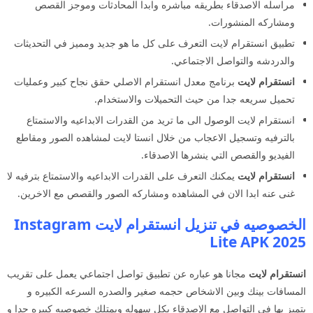
مراسله الاصدقاء بطريقه مباشره وابدا المحادثات وموجز القصص
ومشاركه المنشورات.
تطبيق انستقرام لايت التعرف على كل ما هو جديد ومميز في التحديثات
والدردشه والتواصل الاجتماعي.
انستقرام لايت
برنامج معدل انستقرام الاصلي حقق نجاح كبير وعمليات
تحميل سريعه جدا من حيث التحميلات والاستخدام.
انستقرام لايت الوصول الى ما تريد من القدرات الابداعيه والاستمتاع
بالترفيه وتسجيل الاعجاب من خلال انستا لايت لمشاهده الصور ومقاطع
الفيديو والقصص التي ينشرها الاصدقاء.
انستقرام لايت
يمكنك التعرف على القدرات الابداعيه والاستمتاع بترفيه لا
غنى عنه ابدا الان في المشاهده ومشاركه الصور والقصص مع الاخرين.
الخصوصيه في تنزيل انستقرام لايت Instagram
Lite APK 2025
انستقرام لايت
مجانا هو عباره عن تطبيق تواصل اجتماعي يعمل على تقريب
المسافات بينك وبين الاشخاص حجمه صغير والصدره السرعه الكبيره و
يتميز بها في التواصل مع الاصدقاء بكل سهوله ويمتلك خصوصيه كبيره جدا و