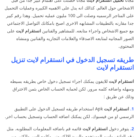
مجانا
تحميل انستقرام لايت
مجانا حصلت على اهتمام كبير جدا من قبل
الاشخاص حول العالم. كذالك انه يدل على الاهميه الكبيره وعمليات التحميل
على المتاجر الرسميه وصلت الى 100 مليون عمليه تحميل. وهذا رقم كبير
جدا مقارنه بالتطبيقات المشابهه الاخرى اصبح بامكانك التواصل الاجتماعي
مع جميع الاشخاص واجراء متابعه. للمشاهير والفنانين
انستقرام لايت
على
الصور المجانيه لمتابعه الاصدقاء والعلامات التجاريه والفنانين ومنشاه
المحتوى.
طريقه تسجيل الدخول في انستقرام لايت تنزيل
انستقرام لايت
انستقرام لايت
للايفون يمكنك اجراء تسجيل دخول خاص بطريقه بسيطه
وسهله واضافه كلمه مرور. لكن لحمايه الحساب الخاص بثمن الاختراق
وذلك عن طريق :
1.
انستقرام لايت
Apk استخدام طريقه لتسجيل الدخول على التطبيق
الرسمي او من فيسبوك. لكن يمكنك اضافه الحساب وتسجيل بحساب اخر.
2.
يتوفر دخول
انستقرام لايت
قائمه قم باضافه المعلومات المطلوبه. مثل
رقم الهاتف واسم المستخدم والبريد الالكتروني وكلمه السر والكثير من