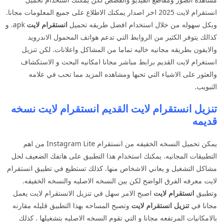
انستقرام لايت 2025 اخر اصدار يمكنك الاطلاع على جميع المعلومات مجانا.
وبكل سهوله من خلال استخدام افضل طريقه تحميل
انستقرام لايت
apk. و
كذالك يتوفر الكثير من الروابط التي تدعم هواتف المحمول الاندرويد
والايفون بطريقه مجانيه خاليه تماما من المشاكل واعلانات. لكن تنزيل
انستغرام لايت القديم برابط مباشر مجانا امكانيه البحث و الاستكشاف
والعثور على الاشياء التي تحبها ومشاهده المزيد مما تحب في علامه
التبويب.
تنزيل انستقرام لايت القديم انستقرام لايت نسخه
قديمه
يمكن تحميل النسخه الخفيفه من انستقرام Instagram Lite من اهم
التطبيقات المجانيه. يمكنك استخدام هذا التطبيق على هاتفك الضعيف لحل
مشاكل التشغيل و يعاني الاشخاص منها. كذلك تستطيع في تطبيق انستقرام
لايت معرفه الفرق الواضح لكن بين النسخه الاصليه والنسخه الخفيفه.
وتطبيق
انستقرام لايت
اصبح الامر سهل في تنزيل الانستقرام لايت يعمل
مجانا في
تنزيل انستقرام لايت
وتصبح المساحه بهذا التطبيق قليله مقارنه
بالامكانيات المرتفعه مجانا و التي تقوم النسخه الاصليه بتشغيلها . كذلك