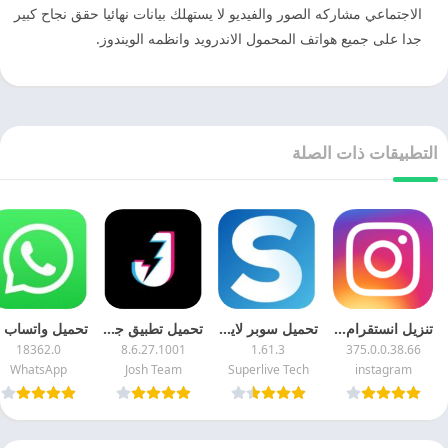
الاجتماعي مشاركه الصور والفيديو لا يستهلك بيانات نهائيا حقق نجاح كبير
جدا على جميع هواتف المحمول الاندرويد وانظمه الويندوز.
التطبيقات ذات الصلة
تنزيل انستقرام 2026 Instagram APK اخر اصدار
تحميل سوبر لايف 2026 SuperLive مهكر اخر اصدار مجانا
تحميل تطبيق جوش الهند 2025 Josh مهكر التحديث الجديد مجانا
18362.0
8.6.27.1001
1.61.3
375.0.0.38.66
WhatsApp
Josh Team
Superlive Tech
instagram