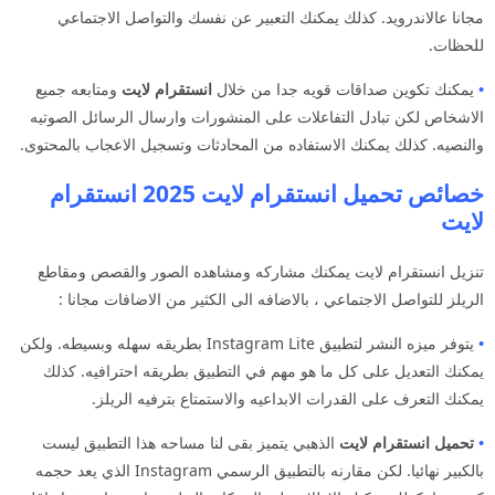
مجانا عالاندرويد. كذلك يمكنك التعبير عن نفسك والتواصل الاجتماعي
للحظات.
•
يمكنك تكوين صداقات قويه جدا من خلال
انستقرام لايت
ومتابعه جميع
الاشخاص لكن تبادل التفاعلات على المنشورات وارسال الرسائل الصوتيه
والنصيه. كذلك يمكنك الاستفاده من المحادثات وتسجيل الاعجاب بالمحتوى.
خصائص تحميل انستقرام لايت 2025 انستقرام
لايت
تنزيل انستقرام لايت يمكنك مشاركه ومشاهده الصور والقصص ومقاطع
الريلز للتواصل الاجتماعي ، بالاضافه الى الكثير من الاضافات مجانا :
•
يتوفر ميزه النشر لتطبيق Instagram Lite بطريقه سهله وبسيطه. ولكن
يمكنك التعديل على كل ما هو مهم في التطبيق بطريقه احترافيه. كذلك
يمكنك التعرف على القدرات الابداعيه والاستمتاع بترفيه الريلز.
•
تحميل انستقرام لايت
الذهبي يتميز بقى لنا مساحه هذا التطبيق ليست
بالكبير نهائيا. لكن مقارنه بالتطبيق الرسمي Instagram الذي يعد حجمه