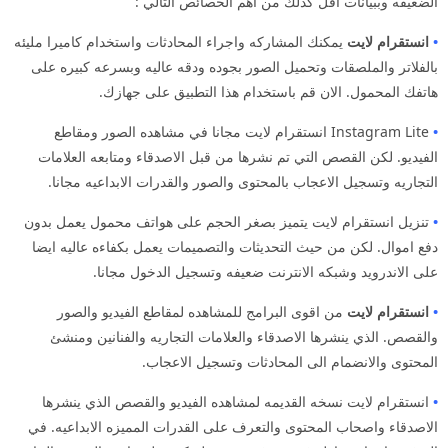
الضعيفه وببيانات اقل كذلك من اهم الخصائص التالي :
•
انستقرام لايت
يمكنك المشاركه واجراء المحادثات واستخدام كاميرا مليئه
بالفلاتر والملصقات وتحميل الصور بجوده ودقه عاليه وبسرعه كبيره على
هاتفك المحمول. الان قم باستخدام هذا التطبيق على جهازك.
•
Instagram Lite انستقرام لايت مجانا في مشاهده الصور ومقاطع
الفيديو. لكن القصص التي تم نشرها من قبل الاصدقاء ومتابعه العلامات
التجاريه وتسجيل الاعجاب بالمحتوى والصور والقدرات الابداعيه مجانا.
•
تنزيل انستقرام لايت يتميز بصغر الحجم على هواتف محمول يعمل بدون
دفع اموال. لكن من حيث التحديثات والتصميمات يعمل بكفاءه عاليه ايضا
على الاندرويد وشبكه الانترنت ضعيفه وتسجيل الدخول مجانا.
•
انستقرام لايت
من اقوى البرامج للمشاهده لمقاطع الفيديو والصور
والقصص. الذي ينشرها الاصدقاء والعلامات التجاريه والفنانين ومنشئ
المحتوى والانضمام الى المحادثات وتسجيل الاعجاب.
•
انستقرام لايت نسخه القديمه لمشاهده الفيديو والقصص الذي ينشرها
الاصدقاء واصحاب المحتوى والتعرف على القدرات المميزه الابداعيه. في