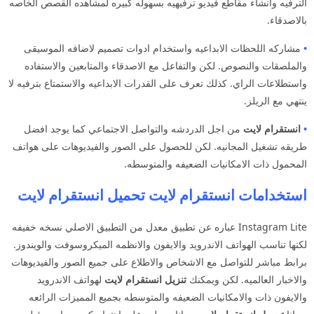
الترفيه وانشاء مقاطع فيديو ترفيهيه بسهوله كبيره لمشاهده القصص الخاصه
بالاصدقاء.
•
مشاركه اللحظات الابداعيه واستخدام ادوات تصميم لاضافه الموسيقى
والملصقات والنصوص. لكن والتفاعل مع الاصدقاء والمتابعين والاستفاده
واستطلاعات الراي. كذلك تعرف على القدرات الابداعيه والاستمتاع بترفيه لا
ينتهي مع الريلز.
•
انستقرام لايت
من اجل الدردشه والتواصل الاجتماعي كما يوجد افضل
طريقه تشغيل المجانيه. لكن للحصول على الصور والفيديوهات على هواتف
المحمول ذات الامكانيات الضعيفه والمتوسطه.
استخدامات انستقرام لايت تحميل انستقرام لايت
Instagram Lite عباره عن تطبيق معدل من التطبيق الاصلي نسخه خفيفه
لكنها تناسب الهواتف الاندرويد والايفون والانظمه الميكروسوفت والويندوز.
برابط مباشر للتواصل مع الاشخاص والاطلاع على جميع الصور والفيديوهات
والاخبار العالميه. لكن ويمكنك
تنزيل انستقرام لايت
لهواتف الاندرويد
والايفون ذات والامكانيات الضعيفه والمتوسطه بجميع المميزات الرائعه