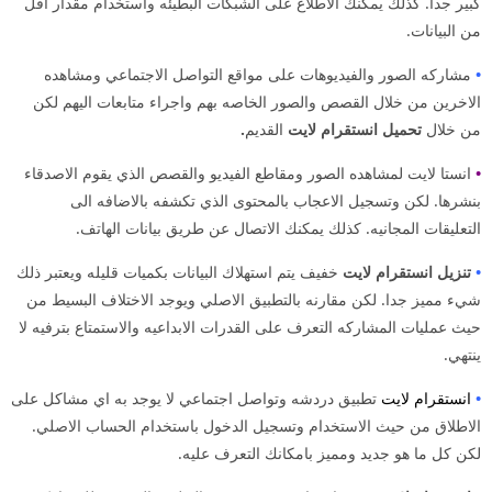
كبير جدا. كذلك يمكنك الاطلاع على الشبكات البطيئه واستخدام مقدار اقل
من البيانات.
•
مشاركه الصور والفيديوهات على مواقع التواصل الاجتماعي ومشاهده
الاخرين من خلال القصص والصور الخاصه بهم واجراء متابعات اليهم لكن
من خلال
تحميل انستقرام لايت
القديم
.
•
انستا لايت لمشاهده الصور ومقاطع الفيديو والقصص الذي يقوم الاصدقاء
بنشرها. لكن وتسجيل الاعجاب بالمحتوى الذي تكشفه بالاضافه الى
التعليقات المجانيه. كذلك يمكنك الاتصال عن طريق بيانات الهاتف.
•
تنزيل انستقرام لايت
خفيف يتم استهلاك البيانات بكميات قليله ويعتبر ذلك
شيء مميز جدا. لكن مقارنه بالتطبيق الاصلي ويوجد الاختلاف البسيط من
حيث عمليات المشاركه التعرف على القدرات الابداعيه والاستمتاع بترفيه لا
ينتهي.
•
انستقرام لايت
تطبيق دردشه وتواصل اجتماعي لا يوجد به اي مشاكل على
الاطلاق من حيث الاستخدام وتسجيل الدخول باستخدام الحساب الاصلي.
لكن كل ما هو جديد ومميز بامكانك التعرف عليه.