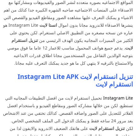
المواقع الاجتماعيه بصوره متعدده لنشر الصور والفيديوهات ومشاركتها مع
الاصدقاء على المنصات الاجتماعيه صاحبه الشهره الكبيره جدا كذلك من اهم
الاشياء و يمكنك التعرف عليها مشاهده الصور ومقاطع الفيديو والقصص التي
ينشرها الاصدقاء للاندرويد مجانا بدون اموال
انستا لايت
Instagram Lite هو
عباره عن نسخه مصغره من التطبيق الاصلي انستغرام. لكن يحتوي على
الكثير من المميزات المجانيه يكون الهدف الرئيسي من
تنزيل انستقرام
لايت
. يدعم جميع هواتف المحمول مناسب للاعمار 12 عاما ما فوق موصي
بتوجيه الوالدين التفاعل بين المستخدمين مجانا اطلاق قدرات الابداعيه
والاستمتاع بالترفيه لا ينتهي كل ما هو جديد يمكنك التعرف عليه مجانا.
تنزيل انستقرام لايت Instagram Lite APK
انستقرام لايت
Instagram Lite
تحميل انستقرام لايت من افضل التطبيقات المجانيه التي
تستطيع. لكن من خلالها مشاركه الصور ومقاطع الفيديو و باستخدام افضل
الفلاتر للتعديل على الصور واضافه القصص. كذالك تختفي من عند الاشخاص
بعد مرور 24 ساعه فقط و يمكنك الدخول الى الملف الشخصي الخاص.
لكن
تنزيل انستقرام لايت
على هاتفك الضعيف الاندرويد والايفون لذا من
مشاهده الصور ومقاطع الفيديو والقصص لكن يمكنك استخدام تحميل