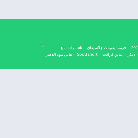
حزمه ايقونات جلاسيفاي
glassify apk
لايكي
ماين كرافت
Good short
هابي مود الذهبي