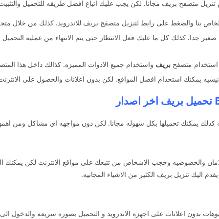
زيل متصفح بريف مجانا. لكن يجب عليك اتباع افضل طريقه للتحميل والتثبيت م
ئيا لان حجمه صغير جدا. كذلك كل ما عليك فعل الانتظار حتى يتم الانتهاء من عمليه التح
 استخدام متصفح
بريف
واستخدام جميع الادوات المميزه. كذالك داخل هذا المتص
رئيسيه يمكنك استخدام افضل المواقع. لكن بدون اعلانات والحصول على الانترنت
 كذلك يمكنك تحميلها بكل سهوله مجانا. لكن دون مواجهه اي مشاكل ومن اهمها
ان والخصوصيه وحجب الاشخاص من تتبعك على مواقع الانترنت لكن يمكنك الت
قدم اليك تنزيل بريف الكثير من الاشياء المجانيه.
 Brave يمكنك تحميل الفيديوهات بدون اعلانات على اجهزه الاندرويد و التحميل بصوره سريعه وال