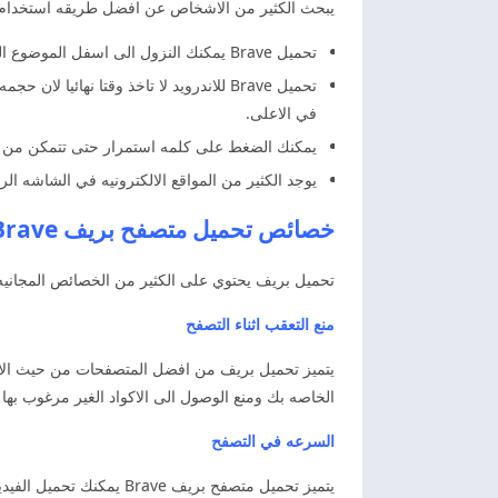
يبحث الكثير من الاشخاص عن افضل طريقه استخدام تن
تحميل Brave يمكنك النزول الى اسفل الموضوع الخاص بنا والضغط على رابط لتنزيل متصفح بريف للاندرويد. كذلك من خلال متجر جوجل بلاي او اب ستوري.
تحميل Brave للاندرويد لا تاخذ وقتا نها
في الاعلى.
يمكنك الضغط على كلمه استمرار حتى تتمكن من
يوجد الكثير من المواقع الالكترونيه في الشاشه ال
خصائص تحميل متصفح بريف Brave تحميل بريف اخر اصدار
تحميل بريف يحتوي على الكثير من الخصائص المجانيه
منع التعقب اثناء التصفح
يتميز تحميل بريف من افضل المتصفحات من حيث الام
الخاصه بك ومنع الوصول الى الاكواد الغير مرغوب بها ي
السرعه في التصفح
يتميز تحميل متصفح بريف