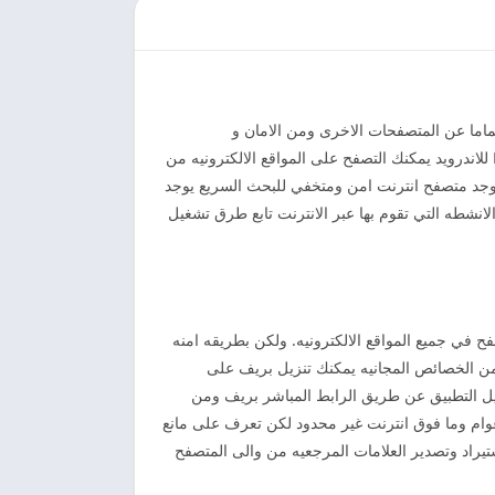
تماما عن المتصفحات الاخرى ومن الامان و
الخصوصيه والتصفح الدائم على جميع هواتف المحمول الاندرويد والايفون والكمبيوتر اطلق عليه متصفح الاسد لذا يعرف تحميل Brave للاندرويد يمكنك التصفح على المواقع الالكترونيه من
 يوجد متصفح انترنت امن ومتخفي للبحث السريع يوجد
لانشطه التي تقوم بها عبر الانترنت تابع طرق تشغيل
في جميع المواقع الالكترونيه. ولكن بطريقه امنه
 من الخصائص المجانيه يمكنك تنزيل بريف على
يل التطبيق عن طريق الرابط المباشر بريف ومن
عوام وما فوق انترنت غير محدود لكن تعرف على مانع
استيراد وتصدير العلامات المرجعيه من والى المتصفح