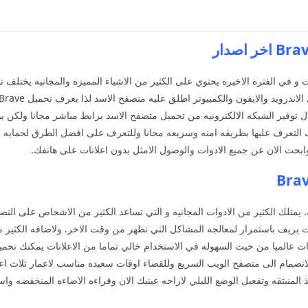
 في الفتره الاخيره يحتوي على الكثير من الاشياء المميزه والمجانيه يختلف 
لال توفير الشبكه الالكترونيه من تحميل متصفح الاسد برابط مباشر مجانا ولكن
كنك التعرف عليها بطريقه امنه وسريعه مجانا وللتعرف على افضل الطرق لحمايه ا
وابحث الان عن جميع الادوات والوصول الامثل بدون اعلانات على هاتفك.
ك الكثير من الادوات المجانيه و التي تساعد الكثير من الاشخاص على التصفح 
يث بريف باستمرار لمعالجه المشاكل التي تظهر من وقت الاخر. ولاضافه الكثير
 عالميا من حيث السهوله في الاستخدام خالي تماما من الاعلانات يمكنك تحم
 الانضمام الى متصفح الويب السريع وللقضاء اوقات سعيده مناسب لاعمار ثلاث ا
ذ المنبثقه وتفعيل الوضع الليلي لاراحه عينيك الان وقراءه الاضاءه المنخفضه و