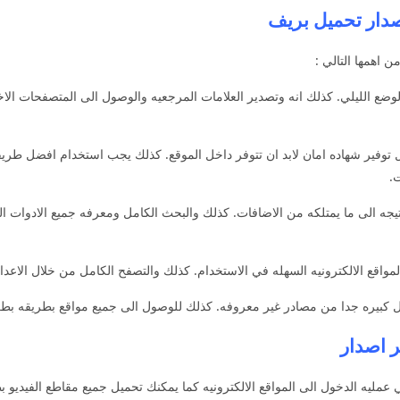
 اهمها التالي :
لشجاع Brave استخدام ميزه الوضع الليلي. كذلك انه وتصدير العلامات المرجعيه والوصول الى المتص
 توفير شهاده امان لابد ان تتوفر داخل الموقع. كذلك يجب استخدام افضل طريقه
.
نتيجه الى ما يمتلكه من الاضافات. كذلك والبحث الكامل ومعرفه جميع الادوات ا
قع الالكترونيه السهله في الاستخدام. كذلك والتصفح الكامل من خلال الاعدادا
يره جدا من مصادر غير معروفه. كذلك للوصول الى جميع مواقع بطريقه بطر
وصيه في عمليه الدخول الى المواقع الالكترونيه كما يمكنك تحميل جميع مقاطع الفي