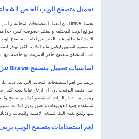
تحميل متصفح الويب الخاص الشجاعه بريف 2025 
تحميل Brave من افضل المتصفحات المجانيه 
مواقع الويب المختلفه و يمتلك خصوصيه كبيره جدا م
الاسد كما يطلق عليه الكثير من الالقاب متصفح الو
تم تصميم التطبيق ليكون مانع اعلانات لكن ليوفر لل
على المتصفح متصفح خاص للانترنت مع خاصيه منع النوا
اساسيات تحميل متصفح Brave تنزيل متصفح بريف اخر اصدار
بريف من اهم المتصفحات المجانيه التي تساعدك على ا
ومميز من حظر النوافذ المنبثقه و كذلك والتصفح وال
لمشاهده جميع الفيديوهات والصور بدون اعلانات تسبب 
منها ولكن نقدم اليك النسخه الاصليه والمجانيه وكذلك لا تواجه مشاكل نهائيا ويتميز تحميل Brave بسهو
اهم استخدامات متصفح الويب بريف