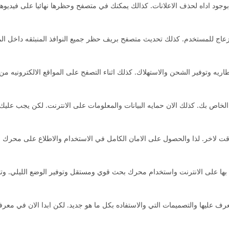
بوجود اداه لحذف الاعلانات. كذالك يمكنك في متصفح وحظرها نهائيا على فيديو
تسبب ازعاج للمستخدم. كذلك تحديث متصفح بريف حظر جميع النوافذ المنبثقه داخل ال
يه وتوفير الشحن والاستهلاك. كذلك اثناء التصفح على المواقع الالكترونيه من خ
 الخاص بك. كذلك الان حمايه البيانات والمعلومات على الانترنت. لكن يجب عليك
 لاخر. لذا والحصول على الامان الكامل في الاستخدام والاطلاع على محرك الب
لتي تقوم بها على الانترنت واستخدام محرك بحث قوي ومستقل وتوفير الوضع الليلي. و
ف عليها والتصميمات التي والاستفاده بكل ما هو جديد. لكن ابدا الان في معرفه