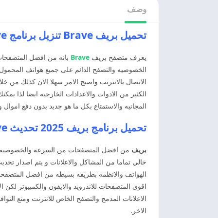
وصف
تحميل بريف Brave تنزيل برنامج Brave اخر اصدار
يعرف متصفح بريف
Brave
بانه من افضل المتصفحات و
الاتصال بالانترنت واصبح الامر سهلا الان كذلك من خ
الكثير من الادوات والاعدادات الخارجيه ايضا لذا يم
المجانيه والاستمتاع بكل ما هو جديد بدون دفع اموال 
تحميل برنامج بريف 2025 تحديث Brave
بريف
من افضل المتصفحات من السرعه والخصوصيه. يمتل
خالي تماما من المشاكل والاعلانات و يتم اصدار تحد
الهواتف والانظمه بطريقه بسيطه من افضل المتصفحات
اقوى المتصفحات للاندرويد والايفون والكمبيوتر لكن
الاعلانات المدمج والتصفح الخاص للانترنت ومنع النواف
الاخر.