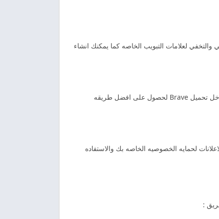
 والتخفي لعلامات التبويب الخاصه كما يمكنك انشاء
متصفح بريف للاندرويد منصه اليوتيوب ويتم حظرها نهائيا من خلال الاتصال بالانترنت من خلال خاصيه حجب الاعلانات يمكنك تفعيلها داخل تحميل Brave لحصول على افضل طريقه
لانات لحمايه الخصوصيه الخاصه بك والاستفاده