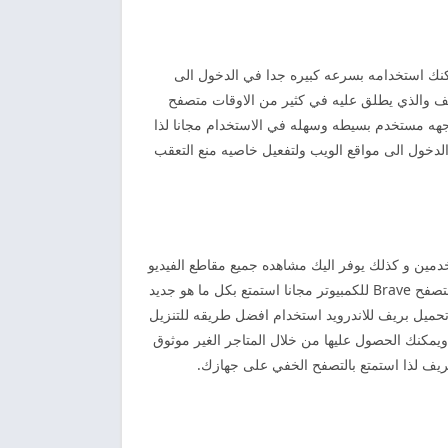
ات يمكنك استخدامه بسرعه كبيره جدا في الدخول الى
يف والذي يطلق عليه في كثير من الاوقات متصفح
جهه مستخدم بسيطه وسهله في الاستخدام مجانا لذا
لدخول الى مواقع الويب ولتفعيل خاصيه منع التعقب
دمين و كذلك يوفر اليك مشاهده جميع مقاطع الفيديو
على منصه اليوتيوب دون اي ازعاج نهائيا يشبه كثيرا في الوجه الرئيسيه متصفح جوجل كروم صاحب الشهره العالميه و يمكنك تنزيل متصفح Brave للكمبيوتر مجانا استمتع بكل ما هو جديد
تحميل بريف للاندرويد استخدام افضل طريقه للتنزيل
ويمكنك الحصول عليها من خلال المتاجر الغير موثوق