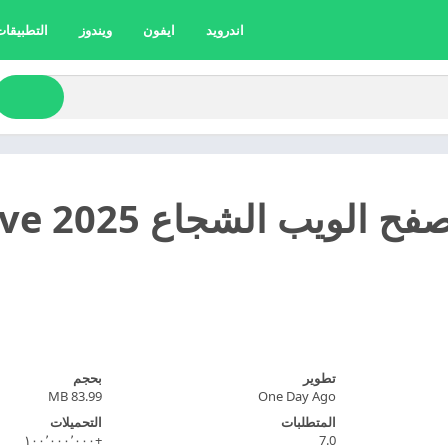
اندرويد
ايفون
ويندوز
التطبيقات 
تطوير
بحجم
83.99 MB
One Day Ago
المتطلبات
التحميلات
+١٠٠٬٠٠٠٬٠٠٠
7.0