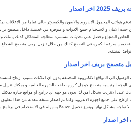
اخر اصدار
و التي تدعم هواتف المحمول الاندرويد والايفون والكمبيوتر خالي تماما من الاعلان
ن حيث الامان والاستخدام جميع الادوات و متوفره في خدمتك داخل متصفح برا
يب الخاص الشجاع وحصل على تحديثات مستمره لمعالجه المشاكل كذلك يمتلك و
مستخدمين سرعه الكبيره في التصفح كذلك من خلال تنزيل بريف متصفح الشجاع ا
فذ المنبثقه.
لوصول الى المواقع الالكترونيه المختلفه بدون اي اعلانات تسبب ازعاج للمستخ
بحث على الانترنت بشكل امن لذا بدون مواجهه اي برامج او مواقع ضاره يمكنك 
ازعاج على جميع اجهزه الاندرويد وكما تم اصدار نسخه معدله من هذا التطبيق 
له في الاستخدام في برنامج بريف لذا استمتع بالتصفح الخفي على جهازك.
 اخر اصدار