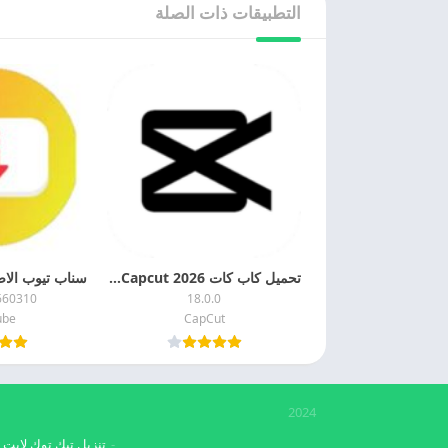
التطبيقات ذات الصلة
تحميل كاب كات 2026 Capcut مهكر اخر اصدار للاندرويد
660310
18.0.0
ube
CapCut
2024
تنزيل تيك توك لايت