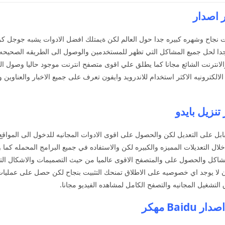
 نجاح وشهره كبيره جدا حول العالم لكن ةيمتلك افضل الادوات يشبه جوجل ك
دا لحل جميع المشاكل التي تظهر للمستخدمين والوصول الى الطريقه الصحيحه الى
والانترنت الشائع مجانا كما يطلق علي اقوى متصفح انترنت موجود حاليا وصول 
الكترونيه الاكثر استخدام للاندرويد وايفون تعرف على جميع الاخبار والعناوين
القابل على التعديل لكن والحصول على اقوى الادوات المجانيه للدخول الى المواقع
لال التعديلات المميزه والكبيره لكن والاستفاده في جميع البرامج المحمله كما
المشاكل والحصول على والمتصفح الاقوى عالميا من حيث التصميمات والاشكال الت
لان لا يوجد اي خصوصيه على الاطلاق تمنحك التثبيت بنجاح لكن حصل على عمليات
لتشغيل المجانيه والتصفح الكامل لمشاهده الفيديو مجانا.