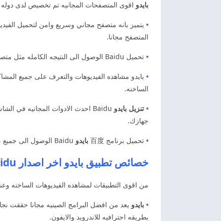
بايدو
اقوى المتصفحات المجانيه تم تخصيص لدى دوله ا
•
يتميز بانه متصفح مجاني وسريع وامن لتحميل الفيديو
المتصفح مجانا.
•
تحميل Baidu الوصول الى النتيجه الكامله مثل متصفح كروم وموزيلا. كذلك انه والاستفاده من الاضافات والتثبيتات والاستمتاع بميزه الترجمه الخاصه بصفحات الويب.
•
بايدو مشاهده الفيديوهات والتعرف على جميع المشاك
الساخنه.
•
تنزيل بايدو
Baidu احدث الادوات المجانيه في ا
جهازك.
•
تحميل برنامج 百度
بايدو
Baidu الوصول الى جميع مقاطع الفيديو. والاستمتاع بكفاءه عاليه والحصول على التحديثات في الواجهه الرئيسيه والاعدادات المجانيه بدون اعلانات.
خصائص تطبيق بايدو اخر اصدار Baidu مهكر
من اقوى التطبيقات لمشاهده الفيديوهات الساخنه وعناو
•
بايدو
بطريقه احترافيه للاندرويد والايفون.