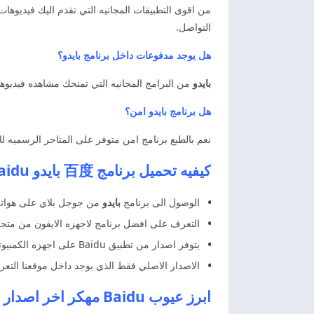
من اقوى التطبيقات المجانيه التي تقدم اليك فيديوهات
التواصل.
هل يوجد مدفوعات داخل برنامج بايدو؟
بايدو
من البرامج المجانيه التي تمنحك مشاهده فيديوه
هل برنامج بايدو امن؟
نعم بالطبع برنامج امن متوفر على المتاجر الرسميه ل
كيفيه تحميل برنامج 百度 بايدو Baidu اخر اصدار
الوصول الى برنامج
بايدو
من جوجل بلاي على هواتف 
التعرف على افضل برنامج لاجهزه الايفون من متجر 
يتوفر اصدار من تطبيق Baidu على اجهزه الكمبيوتر بنظام الاندرويد للتواصل الاجتماعي والتعرف على افضل طريقه في التثبيت من موقعنا.
الاصدار الاصلي فقط الذي يوجد داخل موقعنا التعر
ابرز عيوب Baidu مهكر اخر اصدار مجانا