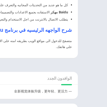
كل ما هو جديد من التحديثات المجانيه والتعرف ع
Baidu مهكر
الاستفاده بجميع الاعدادات والتصميم
يتطلب الاتصال بالانترنت من اجل الاستخدام وال
شرح الواجهه الرئيسيه في برنامج Baidu مهكر اخر اصدار
متصفح للدخول الى مواقع الويب بطريقه امنه على الا
على هاتفك.
الوافدون الجدد
— 全新视觉体验升级，更年轻、更活力