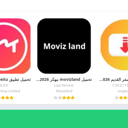
سناب تيوب الاصفر القديم 2026 Snaptube APK اخر اصدار مجانا
تحميل movizland مهكر 2026 اخر اصدار مجانا
0.9.9
Last Version
7.39.0.71
hina) Limited
Movizland
snapt