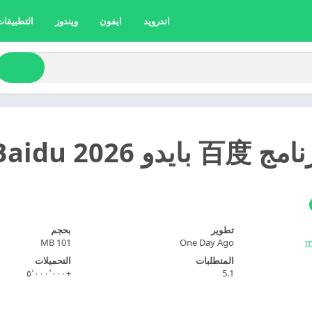
اندرويد
ايفون
ويندوز
التطبيقات 
Bai مهكر اخر تحديث
تطوير
بحجم
101 MB
One Day Ago
m
المتطلبات
التحميلات
+٥٬٠٠٠٬٠٠٠
5.1