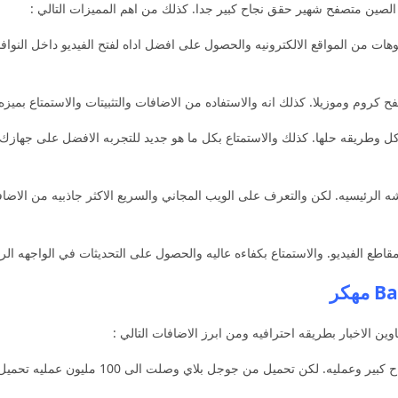
لصين متصفح شهير حقق نجاح كبير جدا. كذلك من اهم المميزات التالي :
هات من المواقع الالكترونيه والحصول على افضل اداه لفتح الفيديو داخل النواف
ل وطريقه حلها. كذلك والاستمتاع بكل ما هو جديد للتجربه الافضل على جهازك 
لشاشه الرئيسيه. لكن والتعرف على الويب المجاني والسريع الاكثر جاذبيه من الاض
ين الاخبار بطريقه احترافيه ومن ابرز الاضافات التالي :
يعد من افضل البرامج الصينيه مجانا حققت نجاح ك