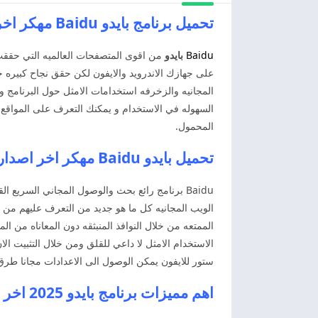
تحميل برنامج بايدو Baidu مهكر اخر اصدار
Baidu
بايدو
من اقوى المتصفحات العالميه التي حققت
على جهازك الاندرويد والايفون لكن حقق نجاح كبيره ج
المجانيه والزخرفه استخدامات الامثل حول البرنامج 
السهوله في الاستخدام و يمكنك التعرف على المواقع ال
المحمول.
تحميل بايدو Baidu مهكر اخر اصدار تنزيل بايدو
Baidu برنامج رائع بحث والوصول المجاني السريع 
الويب المجانيه كل ما هو جديد من التعرف عليهم من خ
الممتعه من خلال النوافذ المنبثقه دون المعاناه من 
الاستخدام الامثل لا داعي للقلق ومن خلال التثبيت ا
ستور للايفون يمكن الوصول الى الاعدادات مجانا طرق ا
اهم مميزات برنامج بايدو 2025 اخر اصدار Baidu مهكر