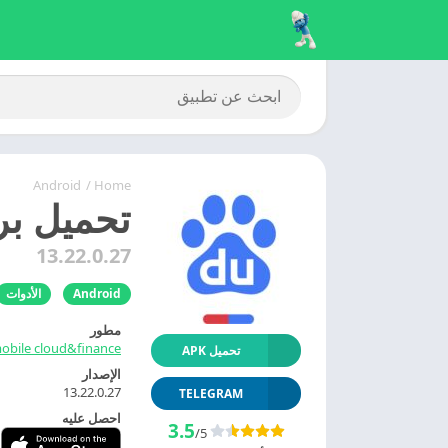
Android
/
Home
تحميل برنامج 百度 بايدو du 2026
13.22.0.27
Android
الأدوات
مطور
obile cloud&finance
تحميل APK
الإصدار
13.22.0.27
TELEGRAM
احصل عليه
3.5
/5